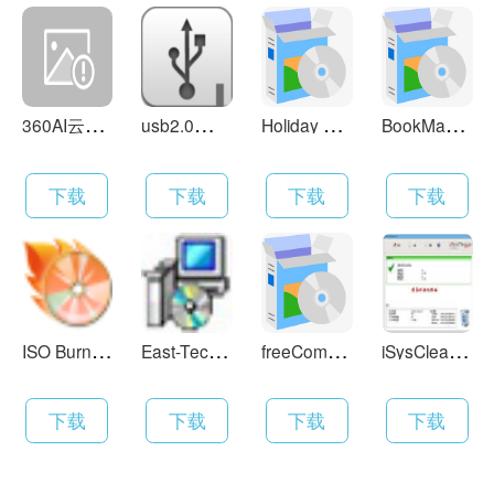
3
60AI云盘 4.0.2.1400
u
sb2.0驱动 6.22
H
oliday Lights 5.4
B
ookManager 1.5.0
下载
下载
下载
下载
I
SO Burner 7.85 英文版
E
ast-Tec Backup 2.3.0
f
reeCommander 2008.06b
i
SysCleaner Pro 1.0.8build22
下载
下载
下载
下载