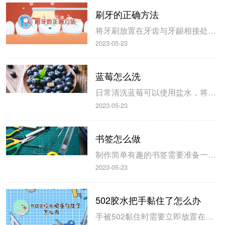
刷牙的正确方法
将牙刷放置在牙齿与牙龈相接处刷洗，轻轻的按压牙刷，使刷毛进入龈沟，以旋转的方式进行清洗，对于下上排牙齿，以每次2颗的数量进行刷洗，内侧的牙齿则需要单颗进行，这样才能完全消除牙齿内侧的细菌。 1、轻刷牙齿表面 每当刷牙的时候需要使牙齿与牙刷之间保持45°的角度，将其放置在牙齿与牙龈的相接处，...
2023-05-23
蓝莓怎么洗
日常清洗蓝莓可以使用盐水，将其放置在盐水中浸泡10分钟后取出，也可将其放置在淘米水中浸泡5分钟的时间，然后用清水冲洗后直接食用，淀粉和面粉的吸附能力都很强，用来清洗蓝莓也可去除其外皮的污垢。 蓝莓的清洗方法 1、盐水浸泡 可以使用盐水浸泡的方法来清洗蓝莓，取一盆清水加入3勺食用盐，搅拌均匀之后将蓝...
2023-05-23
书签怎么做
制作简单有趣的书签需要准备一张白纸、铅笔以及剪刀，在白纸上可以画出自己喜欢的图案，例如铅笔或是熊猫，之后将其分割成不同的几份，在其区域进行涂抹染料，对于较小的书签，可以直接用胶水粘在夹子上，平时夹在书本上使用即可。 书签的制作方法 1、准备一张白纸、铅笔以及剪刀。 2、在白纸上画出自己喜欢的图案...
2023-05-23
502胶水把手黏住了怎么办
手被502黏住时需要立即放置在凉水中浸泡，直至胶水凝固后用手搓掉即可，对于已经凝固的502胶水可以将其放置在温水中浸泡，并加入一些肥皂，等5分钟后即可脱落，还可使用三秒胶清除剂，可以在3秒之内快速消除溶解502胶水。 1、凉水浸泡 手被502粘住时可以立即浸泡在凉水中，此时的胶水还没有完全的凝固，...