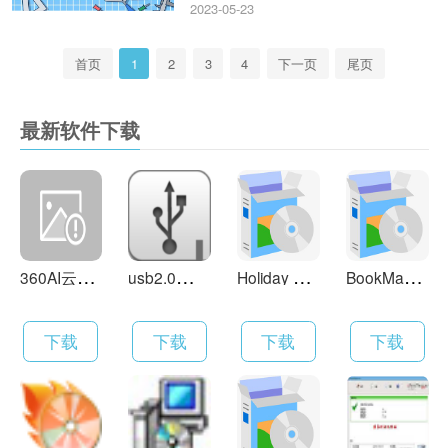
2023-05-23
首页
1
2
3
4
下一页
尾页
最新软件下载
3
60AI云盘 4.0.2.1400
u
sb2.0驱动 6.22
H
oliday Lights 5.4
B
ookManager 1.5.0
下载
下载
下载
下载