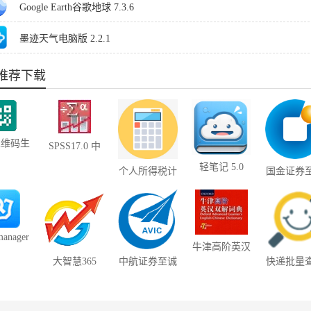
Google Earth谷歌地球 7.3.6
墨迹天气电脑版 2.2.1
推荐下载
二维码生
SPSS17.0 中
 2.3
文版
轻笔记 5.0
个人所得税计
国金证券
算器 1.22
版 7.90
manager
牛津高阶英汉
译助手
双解词典
大智慧365
中航证券至诚
快递批量
4.22
8.43.0
版网上交易系
助手(A01
2023060
统合一版 6.48