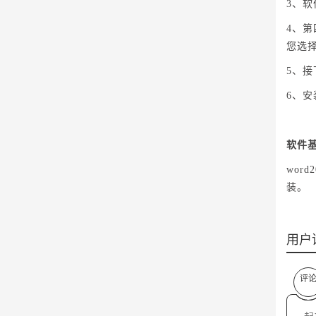
3、
4、
您选
5、
6、安
软件
wo
装。
用户
评