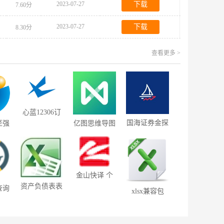
2023-07-27
下载
7.60分
2023-07-27
下载
8.30分
查看更多 >
心蓝12306订
票助手 1.0.0
国海证券金探
至强
亿图思维导图
MindMaster
号超级终端
9.0
7.18
金山快译 个
人版
资产负债表表
查询
xlsx兼容包
格 免费版
版)
6