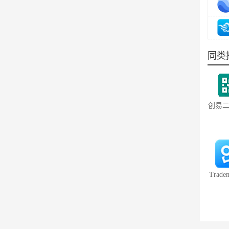
同类
创易
成器
Trade
翻
8.1