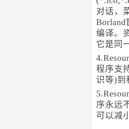
(*.ic
对话，
Borl
编译。资
它是同
4.Re
程序支
识等)
5.Re
序永远
可以减