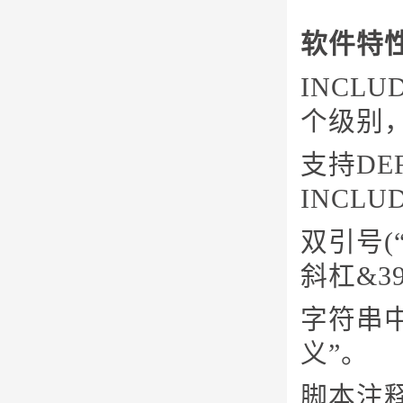
软件特
INCL
个级别，
支持DEF
INCL
双引号(
斜杠&39
字符串
义”。
脚本注释