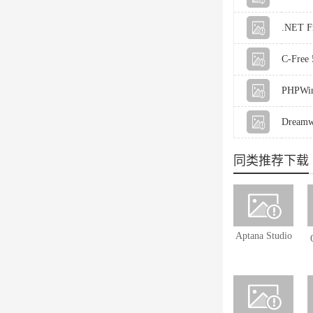
.NET F
C-Free 
PHPWin
Dreamw
同类推荐下载
Aptana Studio
3.6.1