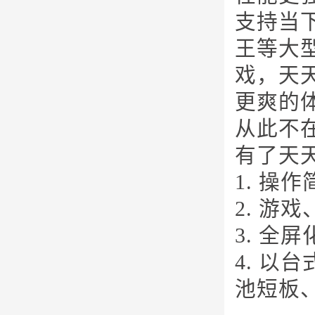
支持当
王等大
戏，天
更爽的
从此不
有了天
1. 操
2. 游
3. 全
4. 以
池短板